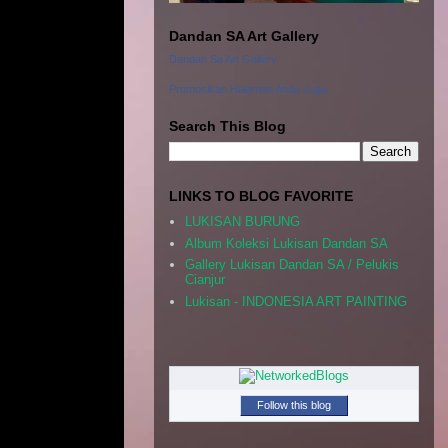
Dandan SA Art Gallery
Dandan Sa Art Gallery
Promosikan Halaman Anda Juga
Search This Blog
LINKS TO BLOG FAVORITE
LUKISAN BURUNG
Album Koleksi Lukisan Dandan SA
Gallery Lukisan Dandan SA / Pelukis
Cianjur
Lukisan - INDONESIA ART PAINTING
Follow this blog