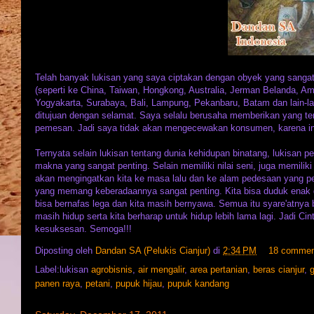
Telah banyak lukisan yang saya ciptakan dengan obyek yang sangat b
(seperti ke China, Taiwan, Hongkong, Australia, Jerman Belanda, Ame
Yogyakarta, Surabaya, Bali, Lampung, Pekanbaru, Batam dan lain-la
ditujuan dengan selamat. Saya selalu berusaha memberikan yang terb
pemesan. Jadi saya tidak akan mengecewakan konsumen, karena ini 
Ternyata selain lukisan tentang dunia kehidupan binatang, lukisan 
makna yang sangat penting. Selain memiliki nilai seni, juga memili
akan mengingatkan kita ke masa lalu dan ke alam pedesaan yang p
yang memang keberadaannya sangat penting. Kita bisa duduk enak di
bisa bernafas lega dan kita masih bernyawa. Semua itu syare'atnya 
masih hidup serta kita berharap untuk hidup lebih lama lagi. Jadi Ci
kesuksesan. Semoga!!!
Diposting oleh
Dandan SA (Pelukis Cianjur)
di
2:34 PM
18 comme
Label:lukisan
agrobisnis
,
air mengalir
,
area pertanian
,
beras cianjur
,
panen raya
,
petani
,
pupuk hijau
,
pupuk kandang