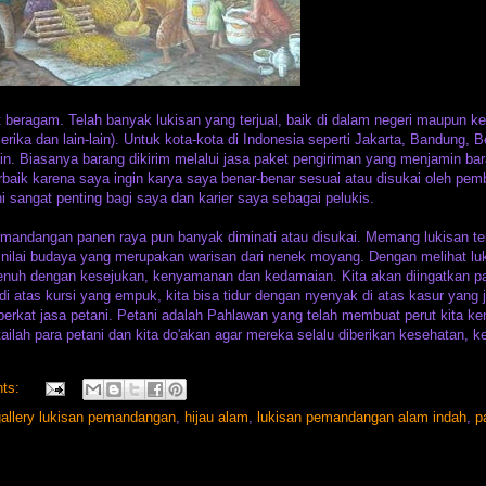
eragam. Telah banyak lukisan yang terjual, baik di dalam negeri maupun ke 
rika dan lain-lain). Untuk kota-kota di Indonesia seperti Jakarta, Bandung, 
in. Biasanya barang dikirim melalui jasa paket pengiriman yang menjamin ba
aik karena saya ingin karya saya benar-benar sesuai atau disukai oleh pemb
sangat penting bagi saya dan karier saya sebagai pelukis.
pemandangan panen raya pun banyak diminati atau disukai. Memang lukisan te
ki nilai budaya yang merupakan warisan dari nenek moyang. Dengan melihat lu
enuh dengan kesejukan, kenyamanan dan kedamaian. Kita akan diingatkan p
 atas kursi yang empuk, kita bisa tidur dengan nyenyak di atas kasur yang 
berkat jasa petani. Petani adalah Pahlawan yang telah membuat perut kita ke
ntailah para petani dan kita do'akan agar mereka selalu diberikan kesehatan, 
nts:
gallery lukisan pemandangan
,
hijau alam
,
lukisan pemandangan alam indah
,
p