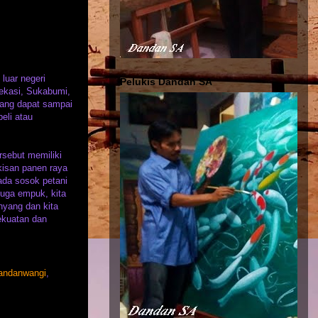
luar negeri
Pelukis Dandan SA
Bekasi, Sukabumi,
rang dapat sampai
eli atau
rsebut memiliki
kisan panen raya
ada sosok petani
juga empuk, kita
nyang dan kita
kekuatan dan
andanwangi
,