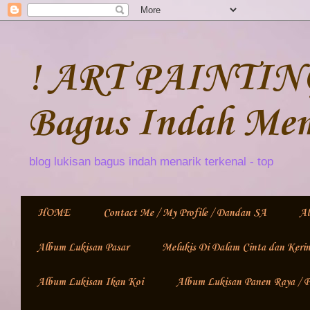
! ART PAINTING
Bagus Indah Me
blog lukisan bagus indah menarik terkenal - top
HOME
Contact Me / My Profile / Dandan SA
Al
Album Lukisan Pasar
Melukis Di Dalam Cinta dan Keri
Album Lukisan Ikan Koi
Album Lukisan Panen Raya /