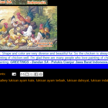
t.
Shape and color are very diverse and beautiful fur.
So the chicken is always
inting of chicken well.
I'm glad there are many people who love painting of c
ainting.
GREETINGS - Dandan SA -
Pelukis Cianjur Jawa Barat Indonesia
nts:
allery lukisan ayam kate
,
lukisan ayam terbaik
,
lukisan dahsyat
,
lukisan inda