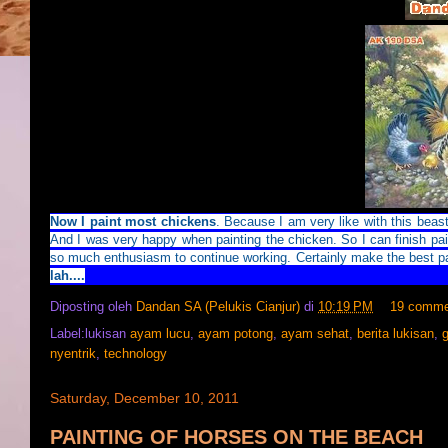
Now I paint most chickens
.
Because I am very like with this beas
And I was very happy when painting the chicken.
So I can finish pa
so much enthusiasm to continue working.
Certainly make the best p
lah....
Diposting oleh
Dandan SA (Pelukis Cianjur)
di
10:19 PM
19 comme
Label:lukisan
ayam lucu
,
ayam potong
,
ayam sehat
,
berita lukisan
,
g
nyentrik
,
technology
Saturday, December 10, 2011
PAINTING OF HORSES ON THE BEACH