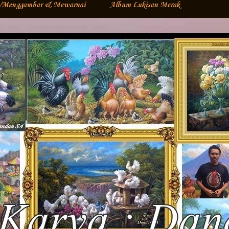
s/Menggambar & Mewarnai
Album Lukisan Merak