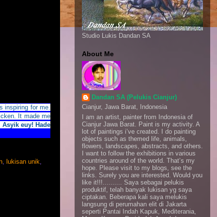
Studio Lukis Dandan SA
About Me
Dandan SA (Pelukis Cianjur)
Cianjur, Jawa Barat, Indonesia
 inspiring for me.
hicken.
It made me
I am an artist, painter from Indonesia of
Cianjur Jawa Barat. Paint is my activity. A
. Asyik euy! Hade
lot of paintings i’ve created. I do painting
objects such as themed life, animals,
flowers, landscapes, abstracts, and others.
I want to follow the exhibitions in various
countries around of the world. That’s my
h
,
lukisan unik
,
hope. Please visit to my blogs, see the
links. Surely you are interested. Would you
like it!!!.......... Saya sebagai pelukis
produktif, telah banyak lukisan yg saya
ciptakan. Beberapa kali saya melukis
langsung di perumahan elit di Jakarta
seperti Pantai Indah Kapuk, Mediterania,