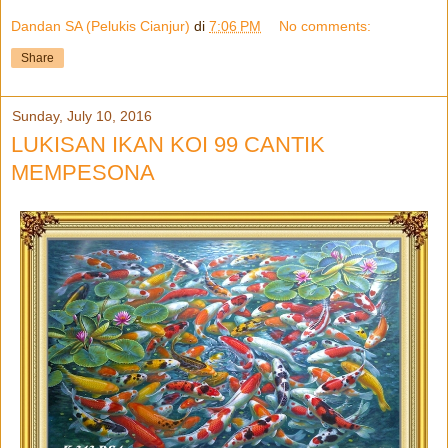
Dandan SA (Pelukis Cianjur)
di
7:06 PM
No comments:
Share
Sunday, July 10, 2016
LUKISAN IKAN KOI 99 CANTIK
MEMPESONA