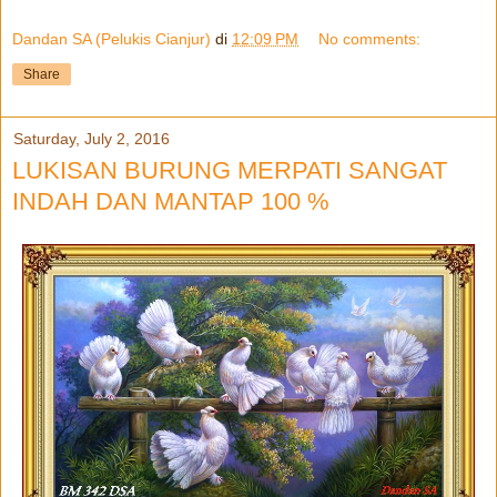
Dandan SA (Pelukis Cianjur)
di
12:09 PM
No comments:
Share
Saturday, July 2, 2016
LUKISAN BURUNG MERPATI SANGAT
INDAH DAN MANTAP 100 %