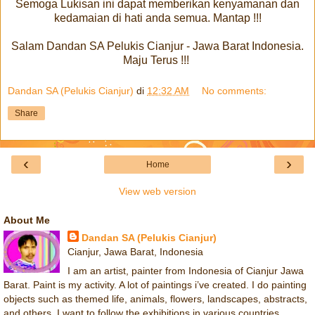
Semoga Lukisan ini dapat memberikan kenyamanan dan
kedamaian di hati anda semua. Mantap !!!
Salam Dandan SA Pelukis Cianjur - Jawa Barat Indonesia.
Maju Terus !!!
Dandan SA (Pelukis Cianjur)
di
12:32 AM
No comments:
Share
‹
›
Home
View web version
About Me
Dandan SA (Pelukis Cianjur)
Cianjur, Jawa Barat, Indonesia
I am an artist, painter from Indonesia of Cianjur Jawa
Barat. Paint is my activity. A lot of paintings i’ve created. I do painting
objects such as themed life, animals, flowers, landscapes, abstracts,
and others. I want to follow the exhibitions in various countries