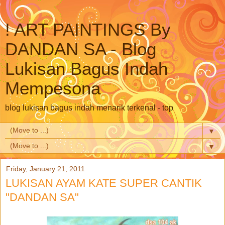
! ART PAINTINGS By
DANDAN SA - Blog
Lukisan Bagus Indah
Mempesona
blog lukisan bagus indah menarik terkenal - top
▼
▼
Friday, January 21, 2011
LUKISAN AYAM KATE SUPER CANTIK
"DANDAN SA"