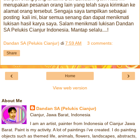
merupakan pesanan orang lain yang telah saya kirimkan ke
alamat orang tersebut. Sengaja saya tampilkan sebagai
posting kali ini, biar semua senang dan dapat menikmati
lukisan hasil karya saya. Salam menikmati lukisan Dandan
SA Pelukis Cianjur Indonesia. Mantap selalu....!
Dandan SA (Pelukis Cianjur)
di
7:59 AM
3 comments:
Share
‹
›
Home
View web version
About Me
Dandan SA (Pelukis Cianjur)
Cianjur, Jawa Barat, Indonesia
I am an artist, painter from Indonesia of Cianjur Jawa
Barat. Paint is my activity. A lot of paintings i’ve created. I do painting
objects such as themed life, animals, flowers, landscapes, abstracts,