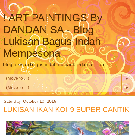
! ART PAINTINGS By
DANDAN SA - Blog
Lukisan Bagus Indah
Mempesona
blog lukisan bagus indah menarik terkenal - top
▼
▼
Saturday, October 10, 2015
LUKISAN IKAN KOI 9 SUPER CANTIK