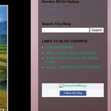
Dandan SA Art Gallery
Dandan Sa Art Gallery
Promosikan Halaman Anda Juga
Search This Blog
LINKS TO BLOG FAVORITE
LUKISAN BURUNG
Album Koleksi Lukisan Dandan SA
Gallery Lukisan Dandan SA / Pelukis
Cianjur
Lukisan - INDONESIA ART PAINTING
Follow this blog