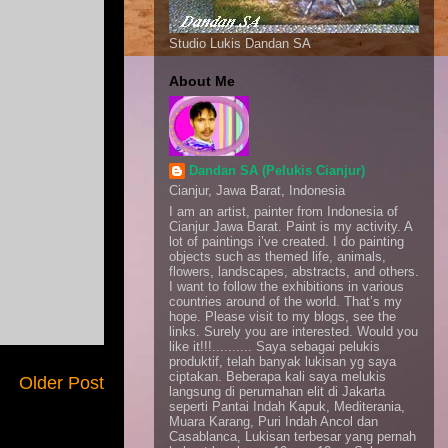
Studio Lukis Dandan SA
About Me
Dandan SA (Pelukis Cianjur)
Cianjur, Jawa Barat, Indonesia
I am an artist, painter from Indonesia of
Cianjur Jawa Barat. Paint is my activity. A
lot of paintings i’ve created. I do painting
objects such as themed life, animals,
flowers, landscapes, abstracts, and others.
I want to follow the exhibitions in various
countries around of the world. That’s my
hope. Please visit to my blogs, see the
links. Surely you are interested. Would you
like it!!!.......... Saya sebagai pelukis
produktif, telah banyak lukisan yg saya
ciptakan. Beberapa kali saya melukis
Older Post
langsung di perumahan elit di Jakarta
seperti Pantai Indah Kapuk, Mediterania,
Muara Karang, Puri Indah Ancol dan
Casablanca, Lukisan terbesar yang pernah