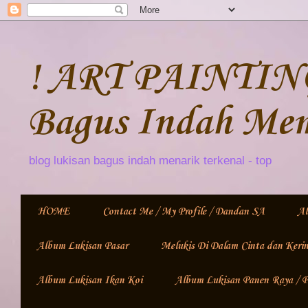
! ART PAINTING
Bagus Indah Me
blog lukisan bagus indah menarik terkenal - top
HOME
Contact Me / My Profile / Dandan SA
Al
Album Lukisan Pasar
Melukis Di Dalam Cinta dan Keri
Album Lukisan Ikan Koi
Album Lukisan Panen Raya /