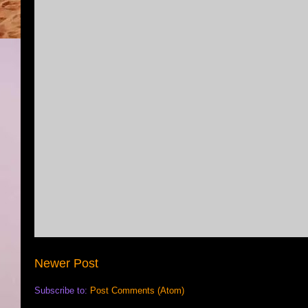
Newer Post
Subscribe to:
Post Comments (Atom)