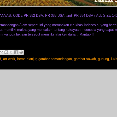
VAS. CODE PR 382 DSA, PR 383 DSA and PR 384 DSA ( ALL SIZE 140
 Pemandangan Alam seperti ini yang merupakan ciri khas Indonesia, yang ber
sebut memiliki makna yang mendalam tentang kekayaan Indonesia yang dapat
nya juga lukisan tersebut memiliki nilai keindahan. Mantap !!
d
,
art work
,
beras cianjur
,
gambar pemandangan
,
gambar sawah
,
gunung
,
luk