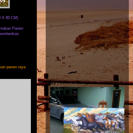
 X 80 CM)
temakan Panen
 memberikan
isan panen raya
My Profile in Google +