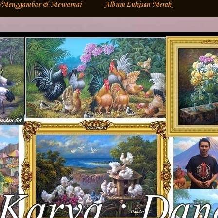
s/Menggambar & Mewarnai
Album Lukisan Merak