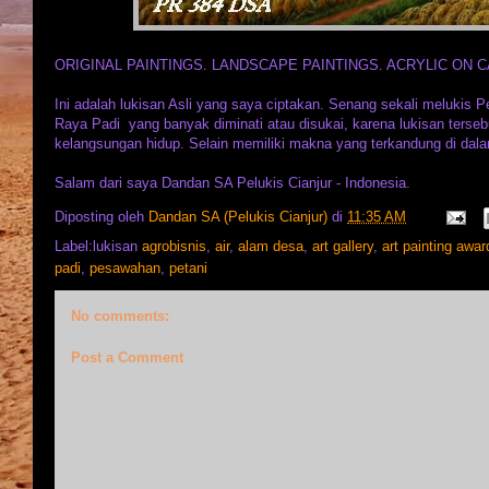
ORIGINAL PAINTINGS. LANDSCAPE PAINTINGS. ACRYLIC ON CAN
Ini adalah lukisan Asli yang saya ciptakan. Senang sekali melukis
Raya Padi yang banyak diminati atau disukai, karena lukisan ter
kelangsungan hidup. Selain memiliki makna yang terkandung di dalam
Salam dari saya Dandan SA Pelukis Cianjur - Indonesia.
Diposting oleh
Dandan SA (Pelukis Cianjur)
di
11:35 AM
Label:lukisan
agrobisnis
,
air
,
alam desa
,
art gallery
,
art painting awar
padi
,
pesawahan
,
petani
No comments:
Post a Comment