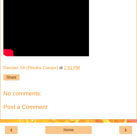
Dandan SA (Pelukis Cianjur)
di
2:41 PM
Share
No comments:
Post a Comment
‹
›
Home