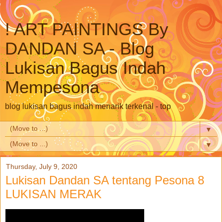
! ART PAINTINGS By
DANDAN SA - Blog
Lukisan Bagus Indah
Mempesona
blog lukisan bagus indah menarik terkenal - top
▼
▼
Thursday, July 9, 2020
Lukisan Dandan SA tentang Pesona 8
LUKISAN MERAK