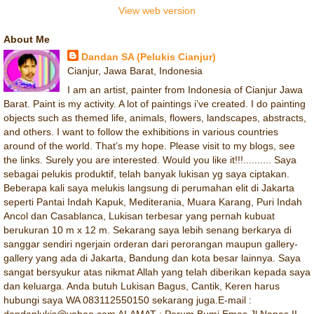
View web version
About Me
Dandan SA (Pelukis Cianjur)
Cianjur, Jawa Barat, Indonesia
I am an artist, painter from Indonesia of Cianjur Jawa
Barat. Paint is my activity. A lot of paintings i’ve created. I do painting
objects such as themed life, animals, flowers, landscapes, abstracts,
and others. I want to follow the exhibitions in various countries
around of the world. That’s my hope. Please visit to my blogs, see
the links. Surely you are interested. Would you like it!!!.......... Saya
sebagai pelukis produktif, telah banyak lukisan yg saya ciptakan.
Beberapa kali saya melukis langsung di perumahan elit di Jakarta
seperti Pantai Indah Kapuk, Mediterania, Muara Karang, Puri Indah
Ancol dan Casablanca, Lukisan terbesar yang pernah kubuat
berukuran 10 m x 12 m. Sekarang saya lebih senang berkarya di
sanggar sendiri ngerjain orderan dari perorangan maupun gallery-
gallery yang ada di Jakarta, Bandung dan kota besar lainnya. Saya
sangat bersyukur atas nikmat Allah yang telah diberikan kepada saya
dan keluarga. Anda butuh Lukisan Bagus, Cantik, Keren harus
hubungi saya WA 083112550150 sekarang juga.E-mail :